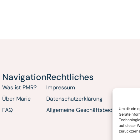
Navigation
Rechtliches
Was ist PMR?
Impressum
Über Marie
Datenschutzerklärung
Um dir ein 
FAQ
Allgemeine Geschäftsbedingungen 
Geräteinfor
Technologie
auf dieser W
zurückziehs