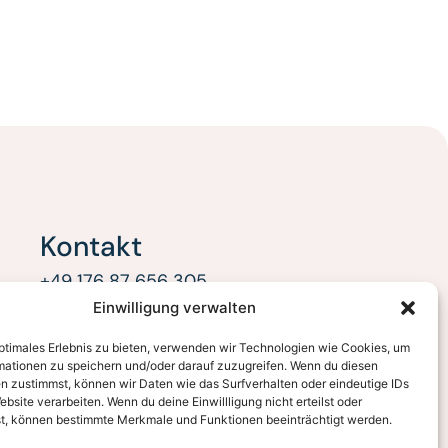
Kontakt
+49 176 87 656 305
Einwilligung verwalten
marie.martin.rhetorik@gmail.com
optimales Erlebnis zu bieten, verwenden wir Technologien wie Cookies, um
(AGB)
Ulmenweg 4
mationen zu speichern und/oder darauf zuzugreifen. Wenn du diesen
86956 Schongau
n zustimmst, können wir Daten wie das Surfverhalten oder eindeutige IDs
ebsite verarbeiten. Wenn du deine Einwillligung nicht erteilst oder
t, können bestimmte Merkmale und Funktionen beeinträchtigt werden.